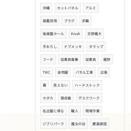
沖縄
カットパネル
アルミ
接着併用
プラグ
求職
後楽園ホール
Krush
天野颯大
手おろし
ドブメッキ
タラップ
フード
従業員募集
従業員
裾野
TWC
金物屋
パネル工事
出張
霧
見えない
ハードストック
ホダカ
領収書
デスクワーク
名古屋に帰る
職人
現場作業
ジブリパーク
魔女の谷
鹿島建設