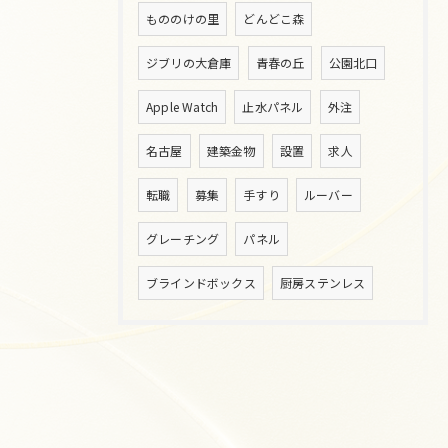
もののけの里
どんどこ森
ジブリの大倉庫
青春の丘
公園北口
Apple Watch
止水パネル
外注
名古屋
建築金物
設置
求人
転職
募集
手すり
ルーバー
グレーチング
パネル
ブラインドボックス
厨房ステンレス