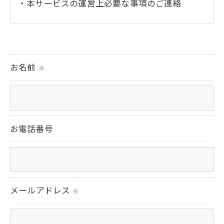
・本サービスの運営上必要な事項のご連絡
＜個人情報の提供について＞
当社ではお客様の同意を得た場合または法令に
定められた場合を除き、
お名前
※
取得した個人情報を第三者に提供することはい
たしません。
＜個人情報の委託について＞
お電話番号
当社では、利用目的の達成に必要な範囲におい
て、個人情報を外部に委託する場合があります。
これらの委託先に対しては個人情報保護契約等
の措置をとり、適切な監督を行います。
メールアドレス
※
＜個人情報の安全管理＞