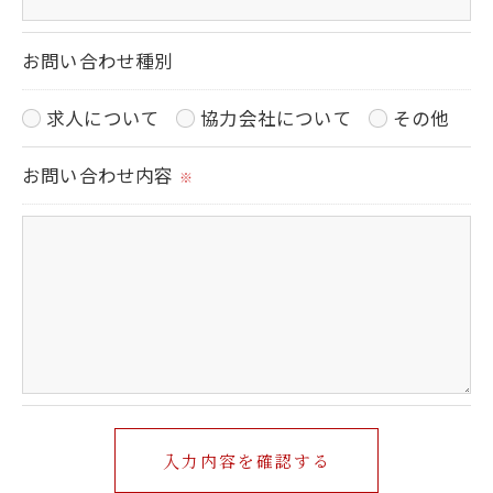
当社では、個人情報の漏洩等がなされないよ
う、適切に安全管理対策を実施します。
お問い合わせ種別
求人について
協力会社について
その他
＜個人情報を与えなかった場合に生じる結果＞
必要な情報を頂けない場合は、それに対応した
お問い合わせ内容
※
当社のサービスをご提供できない場合がござい
ますので予めご了承ください。
＜個人情報の開示･訂正・削除･利用停止の手続
について＞
当社では、お客様の個人情報の開示･訂正･削
除・利用停止の手続を定めさせて頂いておりま
す。
ご本人である事を確認のうえ、対応させて頂き