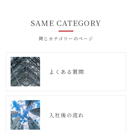
ます。
個人情報の開示･訂正･削除・利用停止の具体的
手続きにつきましては、お電話でお問合せ下さ
SAME CATEGORY
い。
同じカテゴリーのページ
よくある質問
入社後の流れ